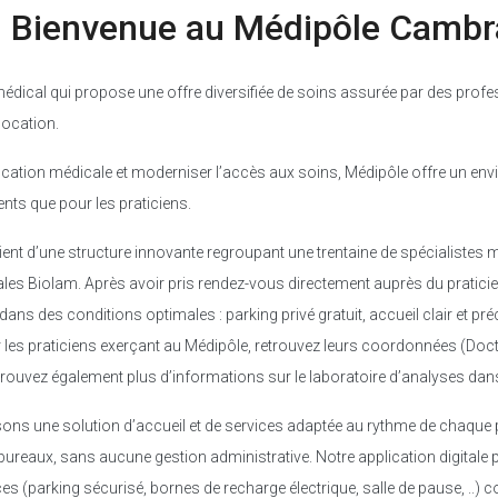
Bienvenue au Médipôle Cambr
édical qui propose une offre diversifiée de soins assurée par des profe
location.
ication médicale et moderniser l’accès aux soins, Médipôle offre un env
ents que pour les praticiens.
ient d’une structure innovante regroupant une trentaine de spécialistes 
les Biolam. Après avoir pris rendez-vous directement auprès du praticien
ans des conditions optimales : parking privé gratuit, accueil clair et pr
 les praticiens exerçant au Médipôle, retrouvez leurs coordonnées (Docto
trouvez également plus d’informations sur le laboratoire d’analyses dan
ons une solution d’accueil et de services adaptée au rythme de chaque p
bureaux, sans aucune gestion administrative. Notre application digitale p
ces (parking sécurisé, bornes de recharge électrique, salle de pause, ..) c