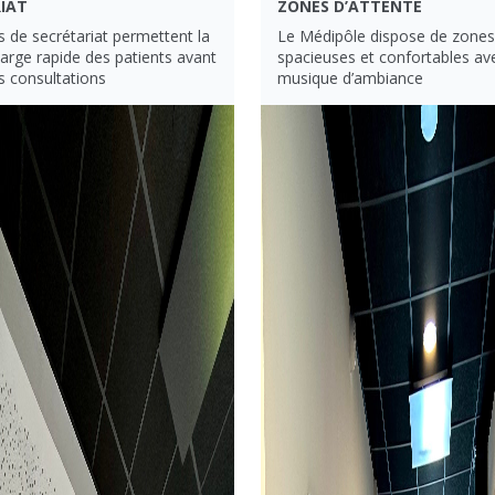
IAT
ZONES D’ATTENTE
 de secrétariat permettent la
Le Médipôle dispose de zones 
harge rapide des patients avant
spacieuses et confortables av
es consultations
musique d’ambiance