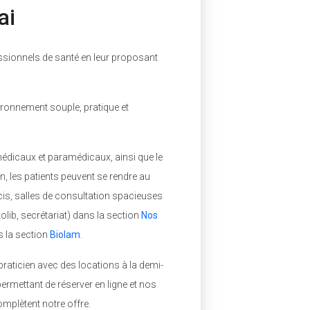
ai
ssionnels de santé en leur proposant
ironnement souple, pratique et
médicaux et paramédicaux, ainsi que le
, les patients peuvent se rendre au
écis, salles de consultation spacieuses
lib, secrétariat) dans la section
Nos
s la section
Biolam
.
raticien avec des locations à la demi-
ermettant de réserver en ligne et nos
omplètent notre offre.