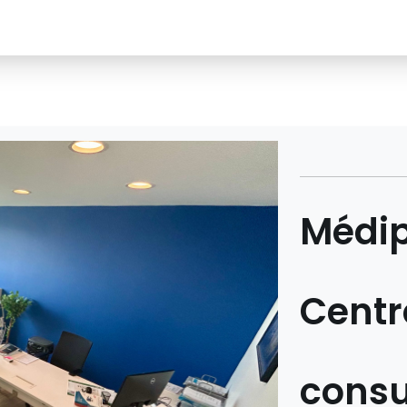
Médip
Centr
consu