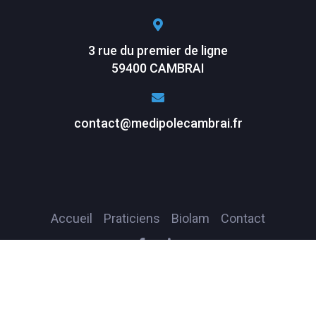
3 rue du premier de ligne
59400 CAMBRAI
contact@medipolecambrai.fr
Accueil
Praticiens
Biolam
Contact
Copyright ©2025
medipolecambrai.fr
Tous droits réservés
RGPD
–
Mentions légales